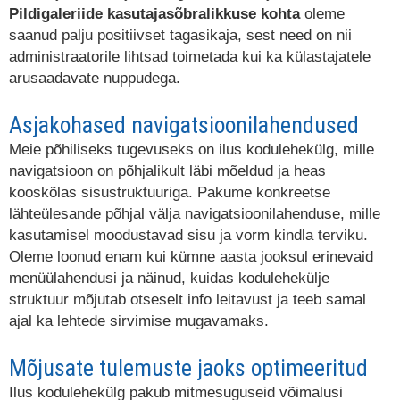
Pildigaleriide kasutajasõbralikkuse kohta
oleme
saanud palju positiivset tagasikaja, sest need on nii
administraatorile lihtsad toimetada kui ka külastajatele
arusaadavate nuppudega.
Asjakohased navigatsioonilahendused
Meie põhiliseks tugevuseks on ilus kodulehekülg, mille
navigatsioon on põhjalikult läbi mõeldud ja heas
kooskõlas sisustruktuuriga. Pakume konkreetse
lähteülesande põhjal välja navigatsioonilahenduse, mille
kasutamisel moodustavad sisu ja vorm kindla terviku.
Oleme loonud enam kui kümne aasta jooksul erinevaid
menüülahendusi ja näinud, kuidas kodulehekülje
struktuur mõjutab otseselt info leitavust ja teeb samal
ajal ka lehtede sirvimise mugavamaks.
Mõjusate tulemuste jaoks optimeeritud
Ilus kodulehekülg pakub mitmesuguseid võimalusi