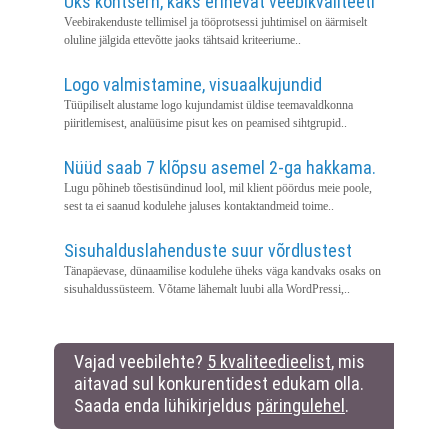
Üks kontsern, kaks erinevat veebikvaliteeti
Veebirakenduste tellimisel ja tööprotsessi juhtimisel on äärmiselt
oluline jälgida ettevõtte jaoks tähtsaid kriteeriume..
Logo valmistamine, visuaalkujundid
Tüüpiliselt alustame logo kujundamist üldise teemavaldkonna
piiritlemisest, analüüsime pisut kes on peamised sihtgrupid..
Nüüd saab 7 klõpsu asemel 2-ga hakkama.
Lugu põhineb tõestisündinud lool, mil klient pöördus meie poole,
sest ta ei saanud kodulehe jaluses kontaktandmeid toime..
Sisuhalduslahenduste suur võrdlustest
Tänapäevase, dünaamilise kodulehe üheks väga kandvaks osaks on
sisuhaldussüsteem. Võtame lähemalt luubi alla WordPressi,..
Vajad veebilehte?
5 kvaliteedieelist
, mis
aitavad sul konkurentidest edukam olla.
Saada enda lühikirjeldus
päringulehel
.