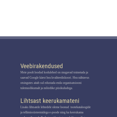
Veebirakendused
Meie poolt loodud kodulehed on mugavad toimetada ja
saavad Google käest hea kvaliteediskoori. Hea nähtavus
otsingutes aitab sul edustada enda organisatsiooni
tulemuslikumalt ja mõistlike püsikuludega.
Lihtsast keerukamateni
Lisaks lihtsatele lehtedele oleme loonud tootekataloogide
ja tellimissüsteemidega e-poode ning ka keerukama