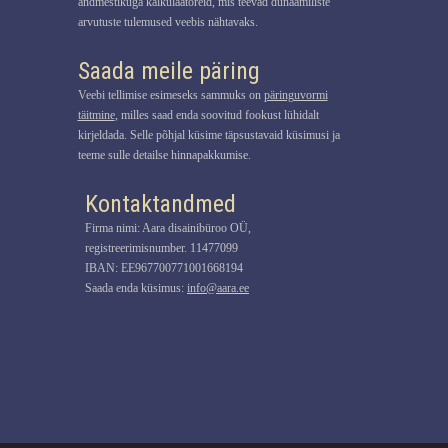
andmestikuga kalkulaatoreid, mis teevad dünaamiliste
arvutuste tulemused veebis nähtavaks.
Saada meile päring
Veebi tellimise esimeseks sammuks on
päringuvormi
täitmine
, milles saad enda soovitud fookust lühidalt
kirjeldada. Selle põhjal küsime täpsustavaid küsimusi ja
teeme sulle detailse hinnapakkumise.
Kontaktandmed
Firma nimi: Aara disainibüroo OÜ,
registreerimisnumber. 11477099
IBAN: EE967700771001668194
Saada enda küsimus:
info@aara.ee