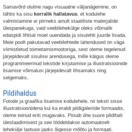
Samavõrd oluline nagu visuaalne väljanägemine, on
tähtis ka sisu
korralik hallatavus
, et kodulehe
valmistamine ei piirneks ainult staatiliste materjalide
ülespanekuga, vaid veebilehekülge oleks võimalik
edaspidi lihtsal moel uuendada ja sisulehti juurde lisada.
Meie poolt pakutavad veebilehtede lahendused on väga
viimistletud toimetamismootoriga, sest oleme tegelenud
järjepidevalt sisulise arendusega, mille käigus oleme
programmeerinud tekstide kirjutamise ja illustratsioonide
Ilus kodulehekülg
lisamise võimalusi järjepidevalt lihsamaks ning
selgemaks.
Pildihaldus
Fotode ja graafika lisamise kodulehele, nii teksti sisse
illustratsioonidena kui ka eraldi pildigaleriide formaadis,
oleme teinud eriti mugavaks. Piisab ühe suure pildifaili
üleslaadimisest ja see töödeldakse automaatselt
lehekülje laotuse jaoks õigesse mõõtu ja formaati.