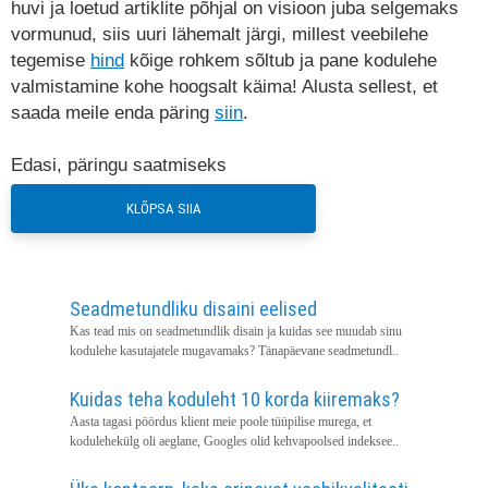
huvi ja loetud artiklite põhjal on visioon juba selgemaks
vormunud, siis uuri lähemalt järgi, millest veebilehe
tegemise
hind
kõige rohkem sõltub ja pane kodulehe
valmistamine kohe hoogsalt käima! Alusta sellest, et
saada meile enda päring
siin
.
Edasi, päringu saatmiseks
KLÕPSA SIIA
Seadmetundliku disaini eelised
Kas tead mis on seadmetundlik disain ja kuidas see muudab sinu
kodulehe kasutajatele mugavamaks? Tänapäevane seadmetundl..
Kuidas teha koduleht 10 korda kiiremaks?
Aasta tagasi pöördus klient meie poole tüüpilise murega, et
kodulehekülg oli aeglane, Googles olid kehvapoolsed indeksee..