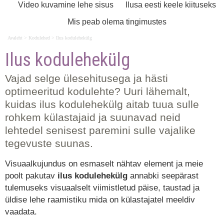
Video kuvamine lehe sisus
Ilusa eesti keele kiituseks
professionaalselt kujundatud. Andmebaasid,
tehniline lahendus ja mugav
Mis peab olema tingimustes
sisuhaldussüsteem valmivad soodsalt ja
Avaleht
>
Kodulehed
>
Ilus kodulehekülg
kiirelt, pakume kauneid ja funktsionaalseid
Ilus kodulehekülg
lehti, mis müüvad hästi. Lisaks on meie
peamisteks teenusteks otsingumootorite
Vajad selge ülesehitusega ja hästi
optimeerimine ja internetiturunduse projektid.
optimeeritud kodulehte? Uuri lähemalt,
Pole kahtlust, et ilus kodulehekülg on
kuidas ilus kodulehekülg aitab tuua sulle
efektiivne digitaalne visiitkaart internetis.
rohkem külastajaid ja suunavad neid
lehtedel senisest paremini sulle vajalike
tegevuste suunas.
Visuaalkujundus on esmaselt nähtav element ja meie
poolt pakutav
ilus kodulehekülg
annabki seepärast
tulemuseks visuaalselt viimistletud päise, taustad ja
üldise lehe raamistiku mida on külastajatel meeldiv
vaadata.