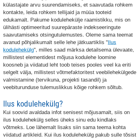
külastajate arvu suurendamiseks, et saavutada rohkem
kontakte, leida rohkem tellijaid ja müüa tooteid
edukamalt. Pakume kodulehekülje raamistikku, mis on
ülihästi optimeeritud suurepäraste indekseeringute
saavutamiseks otsingutulemustes. Oleme sama teemat
avanud põhjalikumalt selle lehe jätkuartiklis "
Ilus
kodulehekülg
", milles saad märksa detailsema ülevaate,
millistest elementidest mõjusa kodulehe loomine
koosneb ja viidatud leht toob teises pooles veel ka eriti
selgelt välja, millistest võtmefaktoritest veebilehekülgede
valmistamine (tervikuna, projekti tasandil) ja
veebiturunduse tulemuslikkus kõige rohkem sõltub.
Ilus kodulehekülg?
Kui soovid avaldada infot senisest mõjusamalt, siis on
ilus kodulehekülg selles üheks sinu edu kindlaks
võtmeks. Loe lähemalt lisaks siin sama teema kohta
viidatud artikleid. Kui ilus kodulehekülg pakub sulle tõsist